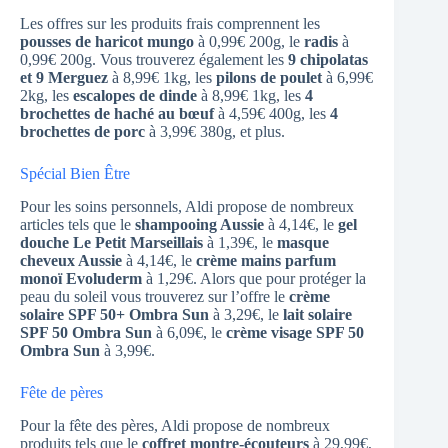
Les offres sur les produits frais comprennent les
pousses de haricot mungo
à 0,99€ 200g, le
radis
à
0,99€ 200g. Vous trouverez également les
9 chipolatas
et 9 Merguez
à 8,99€ 1kg, les
pilons de poulet
à 6,99€
2kg, les
escalopes de dinde
à 8,99€ 1kg, les
4
brochettes de haché au bœuf
à 4,59€ 400g, les
4
brochettes de porc
à 3,99€ 380g, et plus.
Spécial Bien Être
Pour les soins personnels, Aldi propose de nombreux
articles tels que le
shampooing Aussie
à 4,14€, le
gel
douche Le Petit Marseillais
à 1,39€, le
masque
cheveux Aussie
à 4,14€, le
crème mains parfum
monoï Evoluderm
à 1,29€. Alors que pour protéger la
peau du soleil vous trouverez sur l’offre le
crème
solaire SPF 50+ Ombra Sun
à 3,29€, le
lait solaire
SPF 50 Ombra Sun
à 6,09€, le
crème visage SPF 50
Ombra Sun
à 3,99€.
Fête de pères
Pour la fête des pères, Aldi propose de nombreux
produits tels que le
coffret montre-écouteurs
à 29,99€,