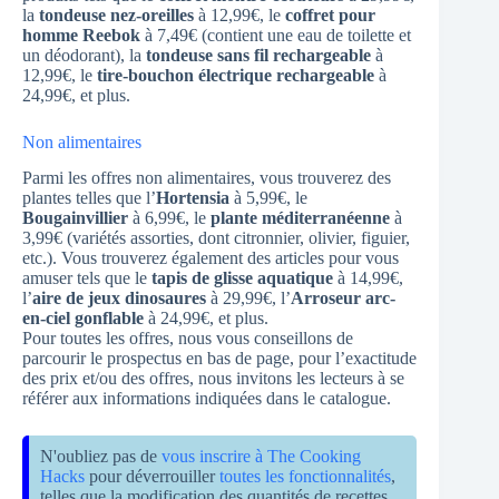
la
tondeuse nez-oreilles
à 12,99€, le
coffret pour
homme Reebok
à 7,49€ (contient une eau de toilette et
un déodorant), la
tondeuse sans fil rechargeable
à
12,99€, le
tire-bouchon électrique rechargeable
à
24,99€, et plus.
Non alimentaires
Parmi les offres non alimentaires, vous trouverez des
plantes telles que l’
Hortensia
à 5,99€, le
Bougainvillier
à 6,99€, le
plante méditerranéenne
à
3,99€ (variétés assorties, dont citronnier, olivier, figuier,
etc.). Vous trouverez également des articles pour vous
amuser tels que le
tapis de glisse aquatique
à 14,99€,
l’
aire de jeux dinosaures
à 29,99€, l’
Arroseur arc-
en-ciel gonflable
à 24,99€, et plus.
Pour toutes les offres, nous vous conseillons de
parcourir le prospectus en bas de page, pour l’exactitude
des prix et/ou des offres, nous invitons les lecteurs à se
référer aux informations indiquées dans le catalogue.
N'oubliez pas de
vous inscrire à The Cooking
Hacks
pour déverrouiller
toutes les fonctionnalités
,
telles que la modification des quantités de recettes,