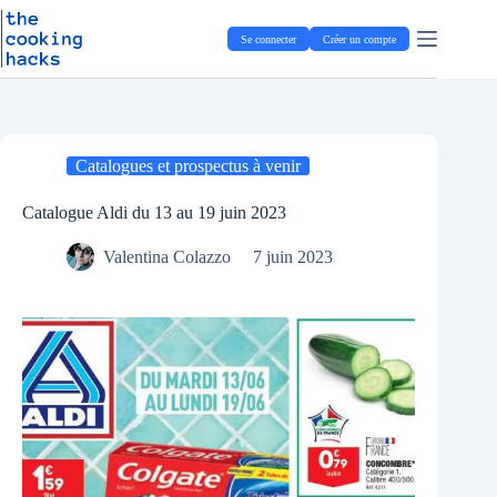
Passer
P
au
a
Se connecter
Créer un compte
contenu
s
s
e
r
a
u
Catalogues et prospectus à venir
c
o
n
Catalogue Aldi du 13 au 19 juin 2023
t
e
Valentina Colazzo
7 juin 2023
n
u