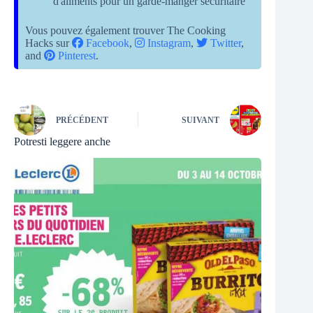
d'aliments pour un garde-manger sécuritaire
Vous pouvez également trouver The Cooking
Hacks sur
Facebook
,
Instagram
,
Twitter
,
and
Pinterest
.
PRÉCÉDENT
SUIVANT
Potresti leggere anche