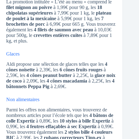
La promotion intitulée « L’été au menu » comprend le
filet mignon au poivre
à 1,99€ pour 90 g, les
18
chipolatas supérieures
à 7,99€ pour 1 kg, le
plateau
de poulet à la mexicaine
à 5,99€ pour 1 kg, les
7
brochettes de porc
à 6,99€ pour 665 g. Vous trouverez
également les
4 filets de saumon avec peau
à 10,03€
pour 500g, le
crevettes entières cuites
à 7,89€ pour 1
kg, et plus.
Glaces
Aldi propose une sélection de glaces telles que les
4
cônes noisette
à 2,39€, les
6 cônes fruits rouges
à
2,59€, les
4 cônes peanut butter
à 2,25€, la
glace noix
de coco
à 2,09€, les
4 cônes macadamia
à 2,25€, les
4
bâtonnets Peppa Pig
à 2,69€.
Non alimentaires
Parmi les offres non alimentaires, vous trouverez de
nombreux articles pour l’école tels que les
4 bâtons de
colle Expertiz
à 0,89€, les
10 stylos à bille Expertiz
à
0,99€, les
4 feutres effaçables à sec Expertiz
à 0,99€.
Vous trouverez également les
2 stylos bille 4 couleurs
BIC
à 2,99€, les
2 rubans correcteurs Tipp-ex
à