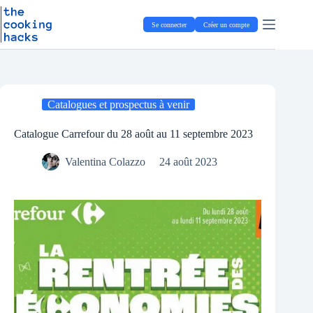
Passer
P
au
a
Se connecter
Créer un compte
contenu
s
s
e
r
a
u
Catalogues et prospectus à venir
c
o
n
Catalogue Carrefour du 28 août au 11 septembre 2023
t
e
Valentina Colazzo
24 août 2023
n
u