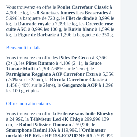
Vous trouverez en offre le
Poulet Carrefour Classic
à
4,90€ le kg, les
8 Saucisses fumées Les Braserades
à
5,99€ la barquette de 720 g, le
Filet de dinde
à 8,99€ le
kg, la
Daurade royale
à 7,99€ le kg, les
Crevette rose
cuite ASC
à 0,99€ les 100 g, le
Raisin blanc
à 1,59€ le
kg, la
Figue de Barbarie
à 1,29€ la barguette de 350 g.
Benvenuti in Italia
Vous trouverez en offre les
Pâtes De Cecco
à 3,36€
(2+1), les
Pâtes Rummo
à 4,10€ (2+1), la
Sauce
Tomate Mutti
à 2,30€ (-68% sur le 2ème), le
Parmigiano Reggiano AOP Carrefour Extra
à 5,35€
(-30% sur le 2ème), la
Riccota Carrefour Classic
à
1,45€ (-40% sur le 2ème), le
Gorgonzola AOP
à 1,29€
les 100 g, et plus.
Offres non alimentaires
Vous trouverez en offre la
Friteuse sans huile Bluesky
à 24,99€, la
Téléviseur Led 4K Chiq
à 299,99€ 139
cm, le
Robot Pâtissier Thomson
à 59,99€, le
Smartphone Redmi 10A
à 119,99€, l’
Ordinateur
portable HP Réf. : HP 15S-EQ2102NF R5
à 599,99€.