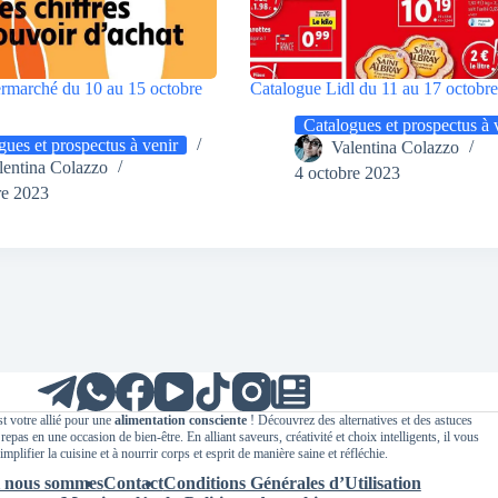
ermarché du 10 au 15 octobre
Catalogue Lidl du 11 au 17 octobr
Catalogues et prospectus à 
gues et prospectus à venir
Valentina Colazzo
lentina Colazzo
4 octobre 2023
re 2023
t votre allié pour une
alimentation consciente
! Découvrez des alternatives et des astuces
epas en une occasion de bien-être. En alliant saveurs, créativité et choix intelligents, il vous
implifier la cuisine et à nourrir corps et esprit de manière saine et réfléchie.
 nous sommes
Contact
Conditions Générales d’Utilisation