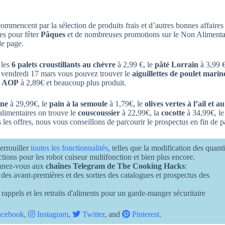
ommencent par la sélection de produits frais et d’autres bonnes affaires
res pour fêter
Pâques
et de nombreuses promotions sur le Non Alimenta
de page.
 les
6 palets croustillants au chèvre
à 2,99 €, le
pâté Lorrain
à 3,99 €
 vendredi 17 mars vous pouvez trouver le
aiguillettes de poulet marin
u AOP
à 2,89€ et beaucoup plus produit.
ine
à 29,99€, le
pain à la semoule
à 1,79€, le
olives vertes à l’ail et au
alimentaires on trouve le
couscoussier
à 22,99€, la
cocotte
à 34,99€, l
s les offres, nous vous conseillons de parcourir le prospectus en fin de p
errouiller
toutes les fonctionnalités
, telles que la modification des quant
ructions pour les robot cuiseur multifonction et bien plus encore.
onnez-vous aux
chaînes Telegram de The Cooking Hacks
:
 des avant-premières et des sorties des catalogues et prospectus des
 rappels et les retraits d'aliments pour un garde-manger sécuritaire
cebook
,
Instagram
,
Twitter
, and
Pinterest
.