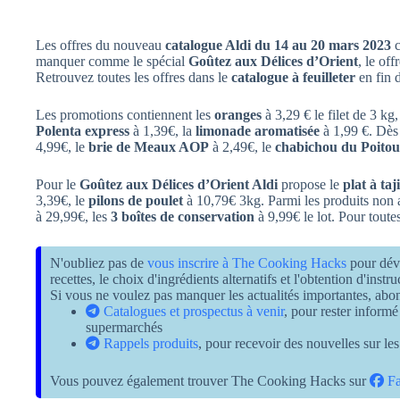
Les offres du nouveau
catalogue Aldi du 14 au 20 mars 2023
c
manquer comme le spécial
Goûtez aux Délices d’Orient
, le off
Retrouvez toutes les offres dans le
catalogue à feuilleter
en fin 
Les promotions contiennent les
oranges
à 3,29 € le filet de 3 kg,
Polenta express
à 1,39€, la
limonade aromatisée
à 1,99 €. Dès
4,99€, le
brie de Meaux AOP
à 2,49€, le
chabichou du Poito
Pour le
Goûtez aux Délices d’Orient Aldi
propose le
plat à taj
3,39€, le
pilons de poulet
à 10,79€ 3kg. Parmi les produits non 
à 29,99€, les
3 boîtes de conservation
à 9,99€ le lot. Pour toute
N'oubliez pas de
vous inscrire à The Cooking Hacks
pour dév
recettes, le choix d'ingrédients alternatifs et l'obtention d'inst
Si vous ne voulez pas manquer les actualités importantes, ab
Catalogues et prospectus à venir
, pour rester informé
supermarchés
Rappels produits
, pour recevoir des nouvelles sur les
Vous pouvez également trouver The Cooking Hacks sur
Fa