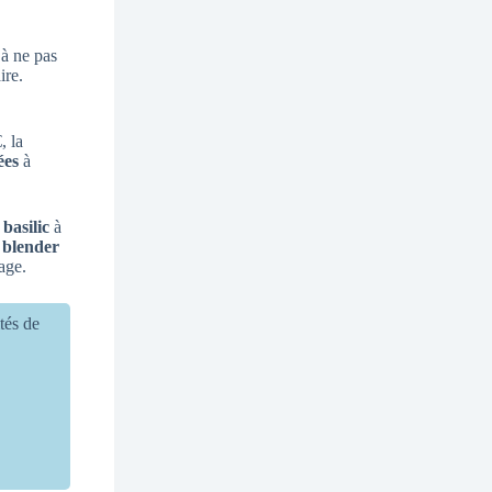
 à ne pas
ire.
, la
ées
à
 basilic
à
e
blender
age.
ités de