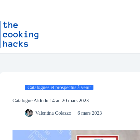
Passer
P
au
a
contenu
s
s
e
r
a
u
c
o
n
t
e
n
u
Catalogues et prospectus à venir
Catalogue Aldi du 14 au 20 mars 2023
Valentina Colazzo
6 mars 2023