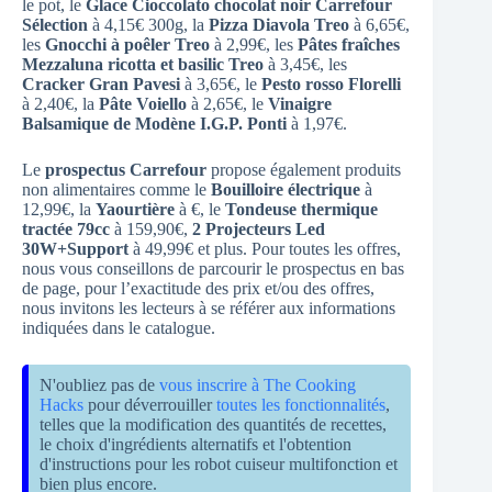
le pot, le
Glace Cioccolato chocolat noir Carrefour
Sélection
à 4,15€ 300g, la
Pizza Diavola Treo
à 6,65€,
les
Gnocchi à poêler Treo
à 2,99€, les
Pâtes fraîches
Mezzaluna ricotta et basilic Treo
à 3,45€, les
Cracker Gran Pavesi
à 3,65€, le
Pesto rosso Florelli
à 2,40€, la
Pâte Voiello
à 2,65€, le
Vinaigre
Balsamique de Modène I.G.P. Ponti
à 1,97€.
Le
prospectus Carrefour
propose également produits
non alimentaires comme le
Bouilloire électrique
à
12,99€, la
Yaourtière
à €, le
Tondeuse thermique
tractée 79cc
à 159,90€,
2 Projecteurs Led
30W+Support
à 49,99€ et plus. Pour toutes les offres,
nous vous conseillons de parcourir le prospectus en bas
de page, pour l’exactitude des prix et/ou des offres,
nous invitons les lecteurs à se référer aux informations
indiquées dans le catalogue.
N'oubliez pas de
vous inscrire à The Cooking
Hacks
pour déverrouiller
toutes les fonctionnalités
,
telles que la modification des quantités de recettes,
le choix d'ingrédients alternatifs et l'obtention
d'instructions pour les robot cuiseur multifonction et
bien plus encore.