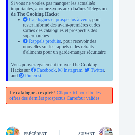
Si vous ne voulez pas manquer les actualités
importantes, abonnez-vous aux
chaînes Telegram
de The Cooking Hacks
:
Catalogues et prospectus à venir
, pour
rester informé des avant-premières et des
sorties des catalogues et prospectus des
supermarchés
Rappels produits
, pour recevoir des
nouvelles sur les rappels et les retraits
d'aliments pour un garde-manger sécuritaire
Vous pouvez également trouver The Cooking
Hacks sur
Facebook
,
Instagram
,
Twitter
,
and
Pinterest
.
Le catalogue a expiré
!
Cliquez ici pour lire les
offres des dernièrs prospectus Carrefour valides
.
PRÉCÉDENT
SUIVANT