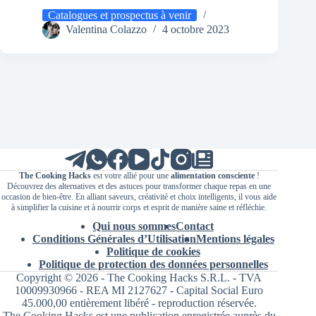
Catalogues et prospectus à venir
Valentina Colazzo
4 octobre 2023
The Cooking Hacks
est votre allié pour une
alimentation consciente
!
Découvrez des alternatives et des astuces pour transformer chaque repas en une
occasion de bien-être. En alliant saveurs, créativité et choix intelligents, il vous aide
à simplifier la cuisine et à nourrir corps et esprit de manière saine et réfléchie.
Qui nous sommes
Contact
Conditions Générales d’Utilisation
Mentions légales
Politique de cookies
Politique de protection des données personnelles
Copyright © 2026 - The Cooking Hacks S.R.L. - TVA
10009930966 - REA MI 2127627 - Capital Social Euro
45.000,00 entièrement libéré - reproduction réservée.
The Cooking Hacks est une publication enregistrée auprès du