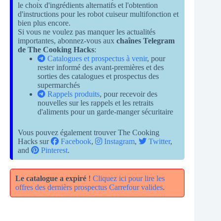
le choix d'ingrédients alternatifs et l'obtention
d'instructions pour les robot cuiseur multifonction et
bien plus encore.
Si vous ne voulez pas manquer les actualités
importantes, abonnez-vous aux
chaînes Telegram
de The Cooking Hacks
:
Catalogues et prospectus à venir
, pour
rester informé des avant-premières et des
sorties des catalogues et prospectus des
supermarchés
Rappels produits
, pour recevoir des
nouvelles sur les rappels et les retraits
d'aliments pour un garde-manger sécuritaire
Vous pouvez également trouver The Cooking
Hacks sur
Facebook
,
Instagram
,
Twitter
,
and
Pinterest
.
Le catalogue a expiré
!
Cliquez ici pour lire les
offres des dernièrs prospectus Carrefour valides
.