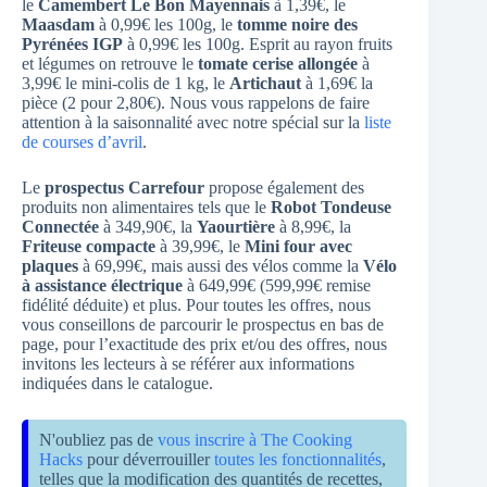
le
Camembert Le Bon Mayennais
à 1,39€, le
Maasdam
à 0,99€ les 100g, le
tomme noire des
Pyrénées IGP
à 0,99€ les 100g. Esprit au rayon fruits
et légumes on retrouve le
tomate cerise allongée
à
3,99€ le mini-colis de 1 kg, le
Artichaut
à 1,69€ la
pièce (2 pour 2,80€). Nous vous rappelons de faire
attention à la saisonnalité avec notre spécial sur la
liste
de courses d’avril
.
Le
prospectus Carrefour
propose également des
produits non alimentaires tels que le
Robot Tondeuse
Connectée
à 349,90€, la
Yaourtière
à 8,99€, la
Friteuse compacte
à 39,99€, le
Mini four avec
plaques
à 69,99€, mais aussi des vélos comme la
Vélo
à assistance électrique
à 649,99€ (599,99€ remise
fidélité déduite) et plus. Pour toutes les offres, nous
vous conseillons de parcourir le prospectus en bas de
page, pour l’exactitude des prix et/ou des offres, nous
invitons les lecteurs à se référer aux informations
indiquées dans le catalogue.
N'oubliez pas de
vous inscrire à The Cooking
Hacks
pour déverrouiller
toutes les fonctionnalités
,
telles que la modification des quantités de recettes,