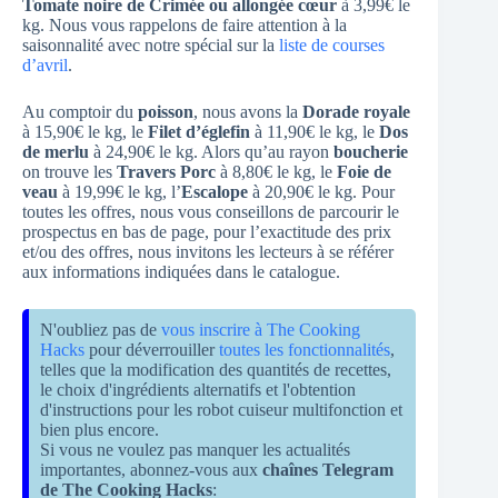
Tomate noire de Crimée ou allongée cœur
à 3,99€ le
kg. Nous vous rappelons de faire attention à la
saisonnalité avec notre spécial sur la
liste de courses
d’avril
.
Au comptoir du
poisson
, nous avons la
Dorade royale
à 15,90€ le kg, le
Filet d’églefin
à 11,90€ le kg, le
Dos
de merlu
à 24,90€ le kg. Alors qu’au rayon
boucherie
on trouve les
Travers Porc
à 8,80€ le kg, le
Foie de
veau
à 19,99€ le kg, l’
Escalope
à 20,90€ le kg. Pour
toutes les offres, nous vous conseillons de parcourir le
prospectus en bas de page, pour l’exactitude des prix
et/ou des offres, nous invitons les lecteurs à se référer
aux informations indiquées dans le catalogue.
N'oubliez pas de
vous inscrire à The Cooking
Hacks
pour déverrouiller
toutes les fonctionnalités
,
telles que la modification des quantités de recettes,
le choix d'ingrédients alternatifs et l'obtention
d'instructions pour les robot cuiseur multifonction et
bien plus encore.
Si vous ne voulez pas manquer les actualités
importantes, abonnez-vous aux
chaînes Telegram
de The Cooking Hacks
: