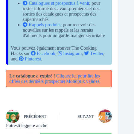
Catalogues et prospectus à venir
, pour
rester informé des avant-premières et des
sorties des catalogues et prospectus des
supermarchés
Rappels produits
, pour recevoir des
nouvelles sur les rappels et les retraits
d'aliments pour un garde-manger sécuritaire
Vous pouvez également trouver The Cooking
Hacks sur
Facebook
,
Instagram
,
Twitter
,
and
Pinterest
.
Le catalogue a expiré
!
Cliquez ici pour lire les
offres des dernièrs prospectus Monoprix valides
.
PRÉCÉDENT
SUIVANT
Potresti leggere anche