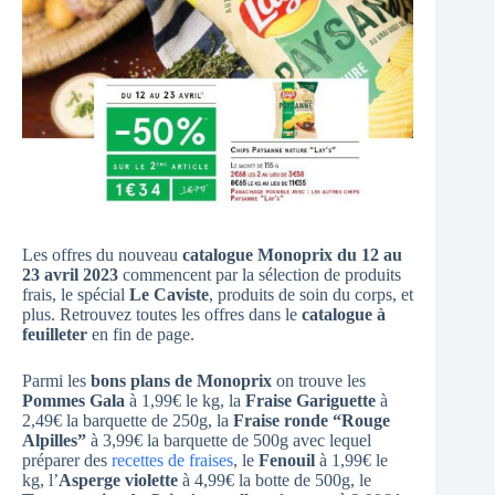
Les offres du nouveau
catalogue Monoprix du 12 au
23 avril 2023
commencent par la sélection de produits
frais, le spécial
Le Caviste
, produits de soin du corps, et
plus. Retrouvez toutes les offres dans le
catalogue à
feuilleter
en fin de page.
Parmi les
bons plans de Monoprix
on trouve les
Pommes Gala
à 1,99€ le kg, la
Fraise Gariguette
à
2,49€ la barquette de 250g, la
Fraise ronde “Rouge
Alpilles”
à 3,99€ la barquette de 500g avec lequel
préparer des
recettes de fraises
, le
Fenouil
à 1,99€ le
kg, l’
Asperge violette
à 4,99€ la botte de 500g, le