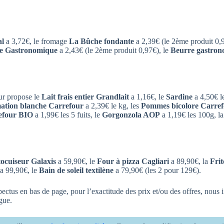
l
a 3,72€, le fromage
La Bûche fondante
a 2,39€ (le 2ème produit 0,9
he Gastronomique
a 2,43€ (le 2ème produit 0,97€), le
Beurre gastro
ur propose le
Lait frais entier Grandlait
a 1,16€, le
Sardine
a 4,50€ le
ation blanche Carrefour
a 2,39€ le kg, les
Pommes bicolore Carre
efour BIO
a 1,99€ les 5 fuits, le
Gorgonzola AOP
a 1,19€ les 100g, l
ocuiseur Galaxis
a 59,90€, le
Four à pizza Cagliari
a 89,90€, la
Frit
a 99,90€, le
Bain de soleil textilène
a 79,90€ (les 2 pour 129€).
pectus en bas de page, pour l’exactitude des prix et/ou des offres, nous 
gue.