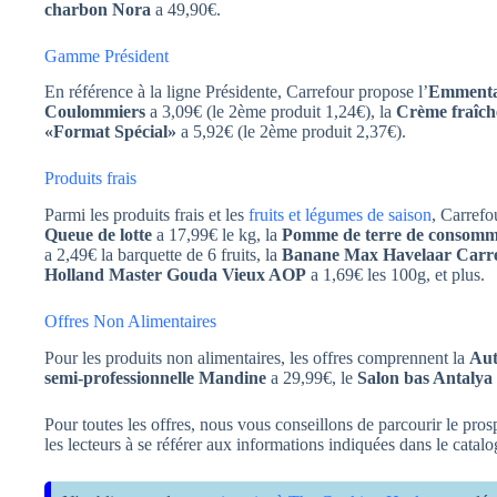
charbon Nora
a 49,90€.
Gamme Président
En référence à la ligne Présidente, Carrefour propose l’
Emmenta
Coulommiers
a 3,09€ (le 2ème produit 1,24€), la
Crème fraîc
«Format Spécial»
a 5,92€ (le 2ème produit 2,37€).
Produits frais
Parmi les produits frais et les
fruits et légumes de saison
, Carrefo
Queue de lotte
a 17,99€ le kg, la
Pomme de terre de consomm
a 2,49€ la barquette de 6 fruits, la
Banane Max Havelaar Carr
Holland Master Gouda Vieux AOP
a 1,69€ les 100g, et plus.
Offres Non Alimentaires
Pour les produits non alimentaires, les offres comprennent la
Aut
semi-professionnelle Mandine
a 29,99€, le
Salon bas Antalya
Pour toutes les offres, nous vous conseillons de parcourir le pros
les lecteurs à se référer aux informations indiquées dans le catalo