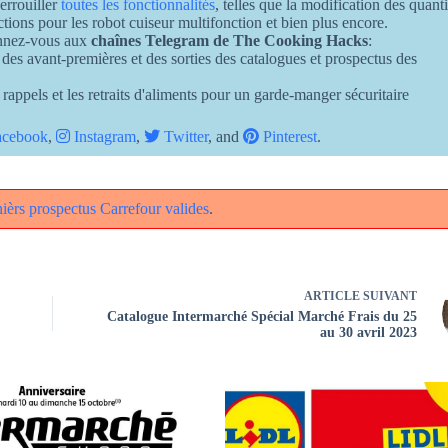
errouiller
toutes les fonctionnalités
, telles que la modification des quant
ructions pour les robot cuiseur multifonction et bien plus encore.
onnez-vous aux
chaînes Telegram de The Cooking Hacks
:
 des avant-premières et des sorties des catalogues et prospectus des
 rappels et les retraits d'aliments pour un garde-manger sécuritaire
cebook
,
Instagram
,
Twitter
, and
Pinterest
.
rnièrs prospectus Carrefour valides
.
ARTICLE
SUIVANT
Catalogue Intermarché Spécial Marché Frais du 25
au 30 avril 2023