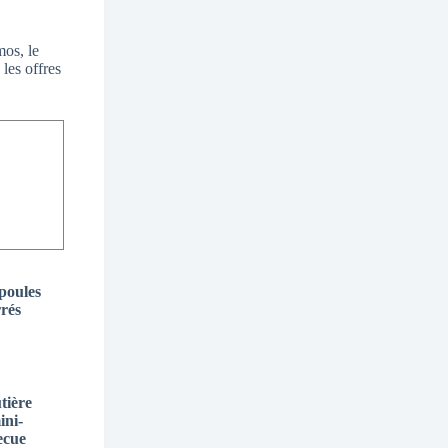
os, le
 les offres
poules
rrés
tière
ini-
ecue