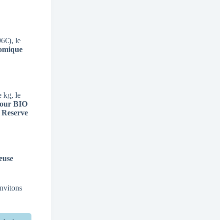
6€), le
nomique
 kg, le
four BIO
a
Reserve
euse
invitons