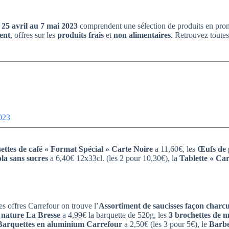
25 avril au 7 mai 2023
comprendent une sélection de produits en prom
ent
, offres sur les
produits frais
et
non alimentaires
. Retrouvez toutes
2023
ettes de café « Format Spécial » Carte Noire
a 11,60€, les
Œufs de 
la sans sucres
a 6,40€ 12x33cl. (les 2 pour 10,30€), la
Tablette « Ca
les offres Carrefour on trouve l’
Assortiment de saucisses façon charcu
c nature La Bresse
a 4,99€ la barquette de 520g, les
3 brochettes de m
Barquettes en aluminium Carrefour
a 2,50€ (les 3 pour 5€), le
Barb