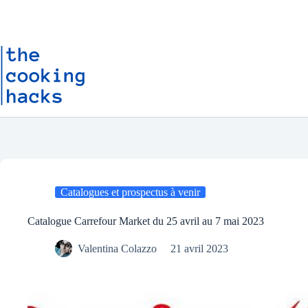
Passer
P
au
a
contenu
s
s
e
r
a
u
c
o
n
t
e
n
u
Catalogues et prospectus à venir
Catalogue Carrefour Market du 25 avril au 7 mai 2023
Valentina Colazzo
21 avril 2023