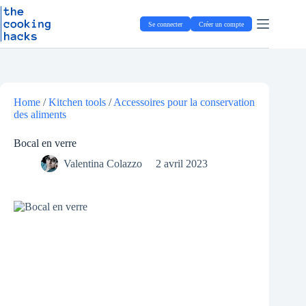
Passer
P
au
a
Se connecter
Créer un compte
contenu
s
s
e
r
a
u
Home
/
Kitchen tools
/
Accessoires pour la conservation
c
des aliments
o
n
t
Bocal en verre
e
Valentina Colazzo
2 avril 2023
n
u