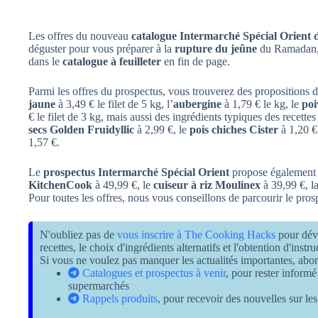
Les offres du nouveau
catalogue Intermarché Spécial Orient 
déguster pour vous préparer à la
rupture du jeûne
du Ramadan, 
dans le
catalogue à feuilleter
en fin de page.
Parmi les offres du prospectus, vous trouverez des propositions 
jaune
à 3,49 € le filet de 5 kg, l’
aubergine
à 1,79 € le kg, le
poi
€ le filet de 3 kg, mais aussi des ingrédients typiques des recettes
secs Golden Fruidyllic
à 2,99 €, le
pois chiches Cister
à 1,20 €
1,57 €.
Le
prospectus Intermarché Spécial Orient
propose également q
KitchenCook
à 49,99 €, le
cuiseur à riz Moulinex
à 39,99 €, l
Pour toutes les offres, nous vous conseillons de parcourir le pros
N'oubliez pas de
vous inscrire à The Cooking Hacks
pour dév
recettes, le choix d'ingrédients alternatifs et l'obtention d'inst
Si vous ne voulez pas manquer les actualités importantes, ab
Catalogues et prospectus à venir
, pour rester informé
supermarchés
Rappels produits
, pour recevoir des nouvelles sur les