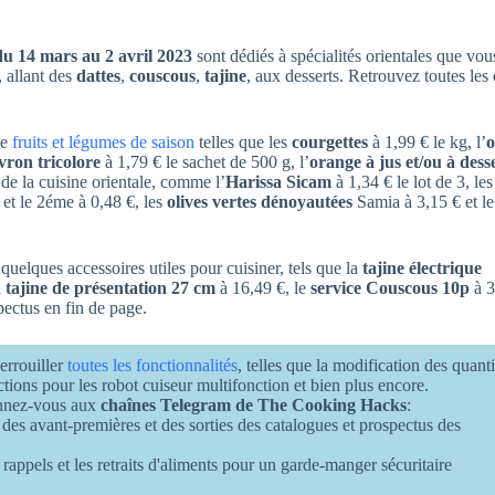
du 14 mars au 2 avril 2023
sont dédiés à spécialités orientales que vou
allant des
dattes
,
couscous
,
tajine
, aux desserts. Retrouvez toutes les 
de
fruits et légumes de saison
telles que les
courgettes
à 1,99 € le kg, l’
o
vron tricolore
à 1,79 € le sachet de 500 g, l’
orange à jus et/ou à dess
 de la cuisine orientale, comme l’
Harissa Sicam
à 1,34 € le lot de 3, le
 et le 2éme à 0,48 €, les
olives vertes dénoyautées
Samia à 3,15 € et l
uelques accessoires utiles pour cuisiner, tels que la
tajine électrique
a
tajine de présentation 27 cm
à 16,49 €, le
service Couscous 10p
à 3
pectus en fin de page.
errouiller
toutes les fonctionnalités
, telles que la modification des quant
ructions pour les robot cuiseur multifonction et bien plus encore.
onnez-vous aux
chaînes Telegram de The Cooking Hacks
:
 des avant-premières et des sorties des catalogues et prospectus des
 rappels et les retraits d'aliments pour un garde-manger sécuritaire