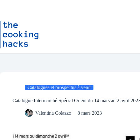
Passer
P
au
a
contenu
s
s
e
r
a
u
c
o
n
t
e
n
u
Catalogues et prospectus à venir
Catalogue Intermarché Spécial Orient du 14 mars au 2 avril 202
Valentina Colazzo
8 mars 2023