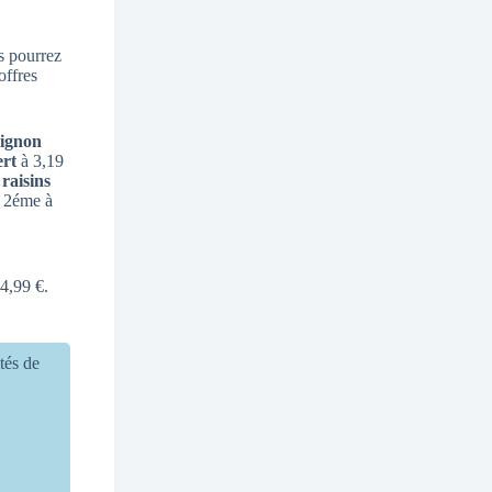
s pourrez
offres
ignon
ert
à 3,19
s
raisins
e 2éme à
4,99 €.
ités de