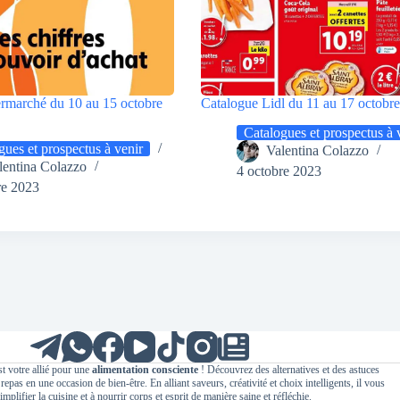
ermarché du 10 au 15 octobre
Catalogue Lidl du 11 au 17 octobr
Catalogues et prospectus à 
gues et prospectus à venir
Valentina Colazzo
lentina Colazzo
4 octobre 2023
re 2023
t votre allié pour une
alimentation consciente
! Découvrez des alternatives et des astuces
epas en une occasion de bien-être. En alliant saveurs, créativité et choix intelligents, il vous
implifier la cuisine et à nourrir corps et esprit de manière saine et réfléchie.