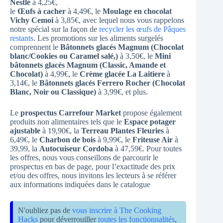
Nestlé
à 4,25€,
le
Œufs à cacher
à 4,49€, le
Moulage en chocolat
Vichy Cemoi
à 3,85€, avec lequel nous vous rappelons
notre spécial sur la façon de
recycler les œufs de Pâques
restants
. Les promotions sur les aliments surgelés
comprennent le
Bâtonnets glacés Magnum (Chocolat
blanc/Cookies ou Caramel salé,)
à 3,50€, le
Mini
bâtonnets glacés Magnum (Classic, Amande et
Chocolat)
à 4,99€, le
Crème glacée La Laitiere
à
3,14€, le
Bâtonnets glacés Ferrero Rocher (Chocolat
Blanc, Noir ou Classique)
à 3,99€, et plus.
Le
prospectus Carrefour Market
propose également
produits non alimentaires tels que le
Espace potager
ajustable
à 19,90€, la
Terreau Plantes Fleuries
à
6,49€, le
Charbon de bois
à 9,99€, le
Friteuse Air
à
39,99, la
Autocuiseur Cordoba
à 47,59€. Pour toutes
les offres, nous vous conseillons de parcourir le
prospectus en bas de page, pour l’exactitude des prix
et/ou des offres, nous invitons les lecteurs à se référer
aux informations indiquées dans le catalogue
N'oubliez pas de
vous inscrire à The Cooking
Hacks
pour déverrouiller
toutes les fonctionnalités
,