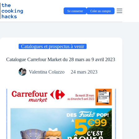
Passer
P
au
a
Se connecter
Créer un compte
contenu
s
s
e
r
a
u
Catalogues et prospectus à venir
c
o
n
Catalogue Carrefour Market du 28 mars au 9 avril 2023
t
e
Valentina Colazzo
24 mars 2023
n
u