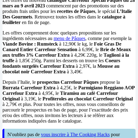
Les offres du nouveau
catalogue Carrefour Spécial Pâques du 28
mars au 9 avril 2023
commencent par des promotions sur des
produits frais utiles pour les
recettes de Pâques
, le spécial
L’Italie
Des Gourmets
. Retrouvez toutes les offres dans le
catalogue à
feuilleter
en fin de page.
Les offres comprennent donc quelques propositions sur les
ingrédients nécessaires au
menu de Pâques
, comme par exemple la
Viande Bovine : Rumsteck
à 12,90€ le kg, le
Foie Gras De
Canard Entier Carrefour Sensation
à 6,99€, le
Brie de Meaux
aux truffes 3% Carrefour Extra
à 4,29€ 220g, le
Taglioni à la
truffe
à 1,85€ 250g. Parmi les desserts on trouve les
Coeurs
fondants surgelés Carrefour Extra
à 2,97€, la
Mousse au
chocolat noir Carrefour Extra
à 3,49€.
Depuis l’Italie, le
prospectus Carrefour Pâques
propose la
Burrata Carrefour Extra
à 4,25€, le
Parmigiano Reggiano AOP
Carrefour Extra
à 4,95€, le
Tiramisu au café Carrefour
Original
à 3,19€, le
Profiteroles au chocolat Carrefour Original
à 2,79€ et plus. Pour toutes les offres, nous vous conseillons de
parcourir le prospectus en bas de page, pour l’exactitude des prix
et/ou des offres, nous invitons les lecteurs à se référer aux
informations indiquées dans le catalogue.
N'oubliez pas de
vous inscrire à The Cooking Hacks
pour