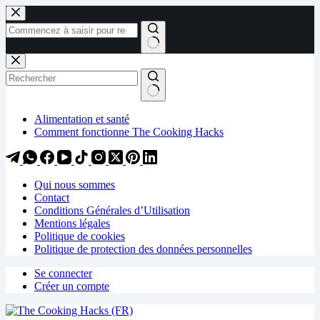
Passer
Passer
au
au
contenu
contenu
Aucun
résultat
Alimentation et santé
Comment fonctionne The Cooking Hacks
Qui nous sommes
Contact
Conditions Générales d’Utilisation
Mentions légales
Politique de cookies
Politique de protection des données personnelles
Se connecter
Créer un compte