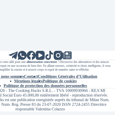
t votre allié pour une
alimentation consciente
! Découvrez des alternatives et des astuces
epas en une occasion de bien-être. En alliant saveurs, créativité et choix intelligents, il vous
implifier la cuisine et à nourrir corps et esprit de manière saine et réfléchie.
 nous sommes
Contact
Conditions Générales d’Utilisation
Mentions légales
Politique de cookies
Politique de protection des données personnelles
026 - The Cooking Hacks S.R.L. - TVA 10009930966 - REA MI
l Social Euro 45.000,00 entièrement libéré - reproduction réservée.
 est une publication enregistrée auprès du tribunal de Milan Num.
 Num. Reg. Presse 83 du 23-07-2020 ISSN 2724-2455 Directrice
responsable Valentina Colazzo